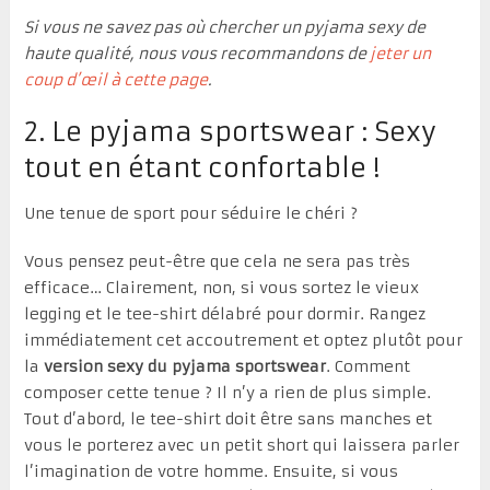
Si vous ne savez pas où chercher un pyjama sexy de
haute qualité, nous vous recommandons de
jeter un
coup d’œil à cette page
.
2. Le pyjama sportswear : Sexy
tout en étant confortable !
Une tenue de sport pour séduire le chéri ?
Vous pensez peut-être que cela ne sera pas très
efficace… Clairement, non, si vous sortez le vieux
legging et le tee-shirt délabré pour dormir. Rangez
immédiatement cet accoutrement et optez plutôt pour
la
version sexy du pyjama sportswear
. Comment
composer cette tenue ? Il n’y a rien de plus simple.
Tout d’abord, le tee-shirt doit être sans manches et
vous le porterez avec un petit short qui laissera parler
l’imagination de votre homme. Ensuite, si vous