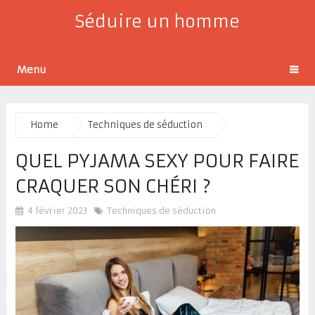
Séduire un homme
Menu
Home
Techniques de séduction
QUEL PYJAMA SEXY POUR FAIRE
CRAQUER SON CHÉRI ?
4 février 2023
Techniques de séduction