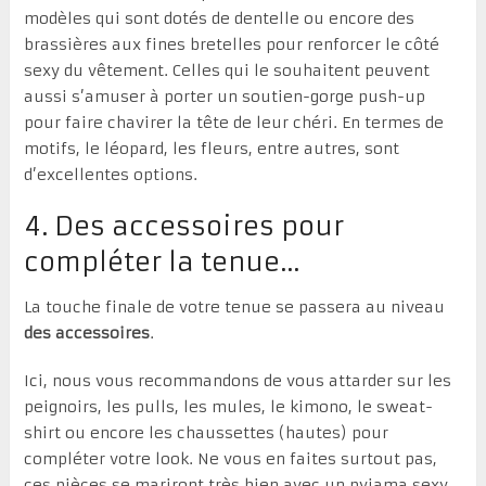
modèles qui sont dotés de dentelle ou encore des
brassières aux fines bretelles pour renforcer le côté
sexy du vêtement. Celles qui le souhaitent peuvent
aussi s’amuser à porter un soutien-gorge push-up
pour faire chavirer la tête de leur chéri. En termes de
motifs, le léopard, les fleurs, entre autres, sont
d’excellentes options.
4. Des accessoires pour
compléter la tenue…
La touche finale de votre tenue se passera au niveau
des accessoires
.
Ici, nous vous recommandons de vous attarder sur les
peignoirs, les pulls, les mules, le kimono, le sweat-
shirt ou encore les chaussettes (hautes) pour
compléter votre look. Ne vous en faites surtout pas,
ces pièces se mariront très bien avec un pyjama sexy.