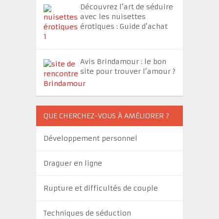
Découvrez l’art de séduire
avec les nuisettes
érotiques : Guide d’achat
Avis Brindamour : le bon
site pour trouver l’amour ?
QUE CHERCHEZ-VOUS À AMÉLIORER ?
Développement personnel
Draguer en ligne
Rupture et difficultés de couple
Techniques de séduction