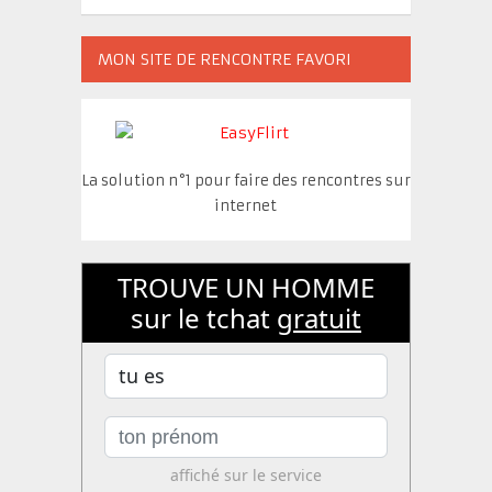
MON SITE DE RENCONTRE FAVORI
La solution n°1 pour faire des rencontres sur
internet