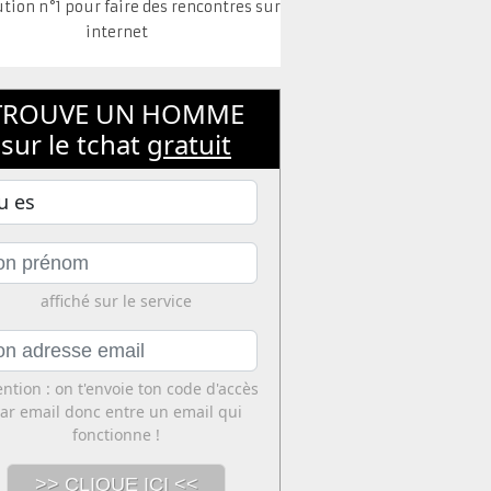
ution n°1 pour faire des rencontres sur
internet