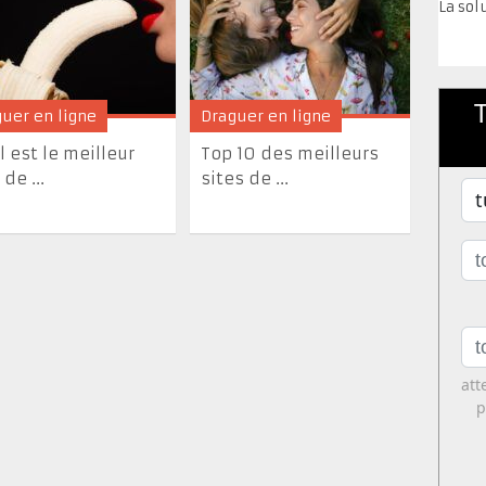
La sol
uer en ligne
Draguer en ligne
l est le meilleur
Top 10 des meilleurs
 de ...
sites de ...