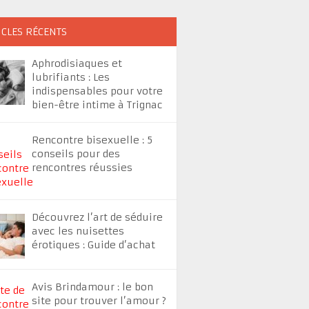
ICLES RÉCENTS
Aphrodisiaques et
lubrifiants : Les
indispensables pour votre
bien-être intime à Trignac
Rencontre bisexuelle : 5
conseils pour des
rencontres réussies
Découvrez l’art de séduire
avec les nuisettes
érotiques : Guide d’achat
Avis Brindamour : le bon
site pour trouver l’amour ?