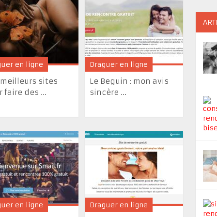
ART
uer en ligne
Draguer en ligne
 meilleurs sites
Le Beguin : mon avis
 faire des ...
sincère ...
uer en ligne
Draguer en ligne