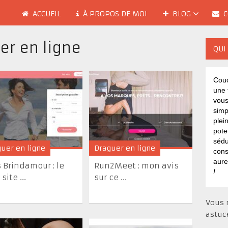
ACCUEIL
À PROPOS DE MOI
BLOG
C
er en ligne
QUI 
Couc
une
vous
simp
plei
pote
sédu
uer en ligne
Draguer en ligne
cons
aur
s Brindamour : le
Run2Meet : mon avis
!
site ...
sur ce ...
Vous 
astuc