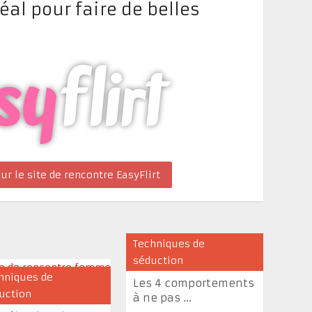
idéal pour faire de belles
ur le site de rencontre EasyFlirt
Techniques de
séduction
hniques de
Les 4 comportements
uction
à ne pas ...