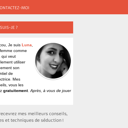
ONTACTEZ-MOI
SUIS-JE ?
ou, Je suis
Luna
,
 femme comme
 qui veut
lement utiliser
nement son
ntiel de
ctrice. Mes
eils, vous les
ez
gratuitement
.
Après, à vous de jouer
recevrez mes meilleurs conseils,
es et techniques de séduction !