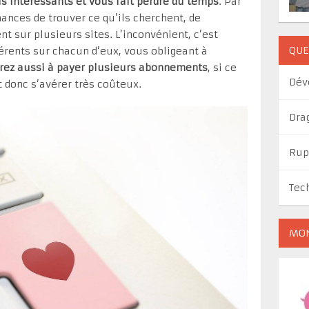
lus intéressants et vous fait perdre du temps
. Par
chances de trouver ce qu’ils cherchent, de
t sur plusieurs sites. L’inconvénient, c’est
QUE
férents sur chacun d’eux, vous obligeant à
rez aussi à payer plusieurs abonnements
, si ce
Dév
t donc s’avérer très coûteux.
Dra
Rup
Tec
MON