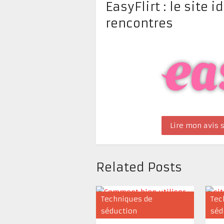
EasyFlirt : le site 
rencontres
Lire mon avis s
Related Posts
Techniques de
Tec
séduction
séd