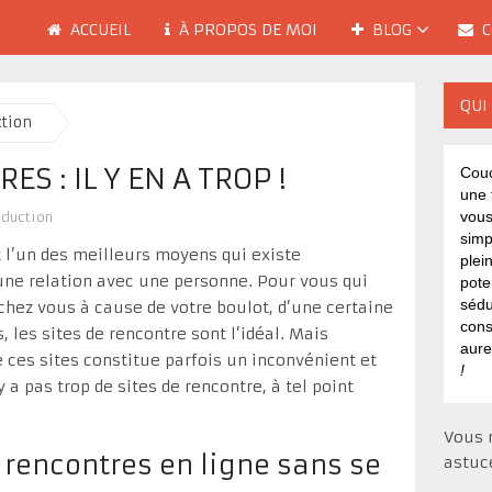
ACCUEIL
À PROPOS DE MOI
BLOG
C
QUI 
ction
S : IL Y EN A TROP !
Couc
une
vous
éduction
simp
t l’un des meilleurs moyens qui existe
plei
e relation avec une personne. Pour vous qui
pote
sédu
 chez vous à cause de votre boulot, d’une certaine
cons
, les sites de rencontre sont l’idéal. Mais
aur
 ces sites constitue parfois un inconvénient et
!
y a pas trop de sites de rencontre, à tel point
Vous 
rencontres en ligne sans se
astuc