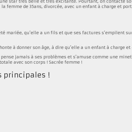
une star très belle et très excitante. Pourtant, on contacte s
, la femme de 35ans, divorcée, avec un enfant à charge et port
été mariée, qu’elle a un fils et que ses factures s’empilent su
 honte à donner son âge, à dire qu’elle a un enfant à charge et
ne pense jamais à ses problèmes et s’amuse comme une minette 
 totale avec son corps ! Sacrée femme !
 principales !