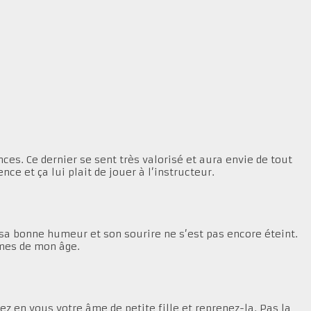
es. Ce dernier se sent très valorisé et aura envie de tout
ce et ça lui plait de jouer à l’instructeur.
 sa bonne humeur et son sourire ne s’est pas encore éteint.
mmes de mon âge.
ez en vous votre âme de petite fille et reprenez-la. Pas la