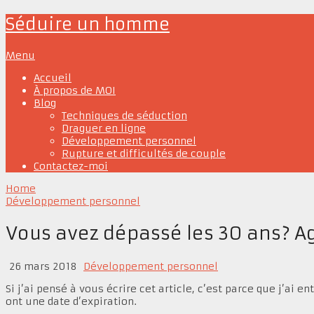
Séduire un homme
Menu
Accueil
À propos de MOI
Blog
Techniques de séduction
Draguer en ligne
Développement personnel
Rupture et difficultés de couple
Contactez-moi
Home
Développement personnel
Vous avez dépassé les 30 ans? A
26 mars 2018
Développement personnel
Si j’ai pensé à vous écrire cet article, c’est parce que j’ai
ont une date d’expiration.