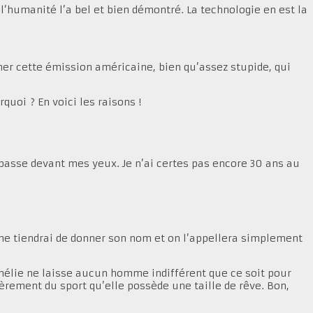
 l’humanité l’a bel et bien démontré. La technologie en est la
rcher cette émission américaine, bien qu’assez stupide, qui
quoi ? En voici les raisons !
 passe devant mes yeux. Je n’ai certes pas encore 30 ans au
e me tiendrai de donner son nom et on l’appellera simplement
t, Amélie ne laisse aucun homme indifférent que ce soit pour
ièrement du sport qu’elle possède une taille de rêve. Bon,