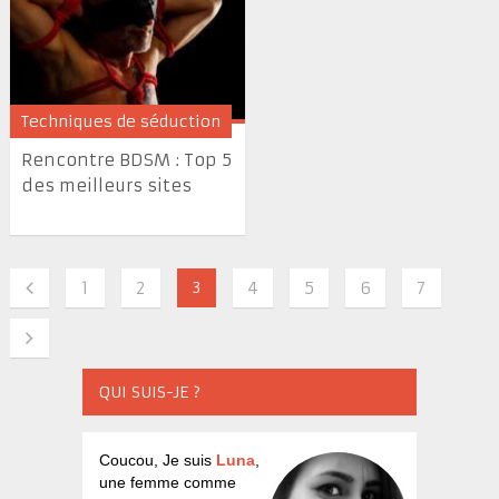
Techniques de séduction
Rencontre BDSM : Top 5
des meilleurs sites
1
2
3
4
5
6
7
QUI SUIS-JE ?
Coucou, Je suis
Luna
,
une femme comme